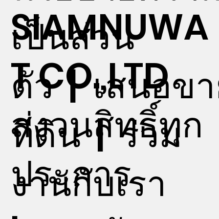
SIAMNUWA
เป็นส่วน
T CO.,LTD
ตัว
|
เสนอขา
สงวนสิทธิ์ทุก
ที่ดิน
|
ร่วม
ประการ
งานกับเรา