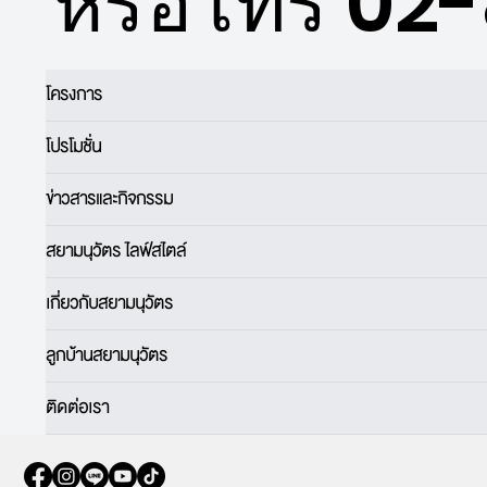
หรือโทร 02
โครงการ
โปรโมชั่น
ข่าวสารและกิจกรรม
สยามนุวัตร ไลฟ์สไตล์
เกี่ยวกับสยามนุวัตร
ลูกบ้านสยามนุวัตร
ติดต่อเรา