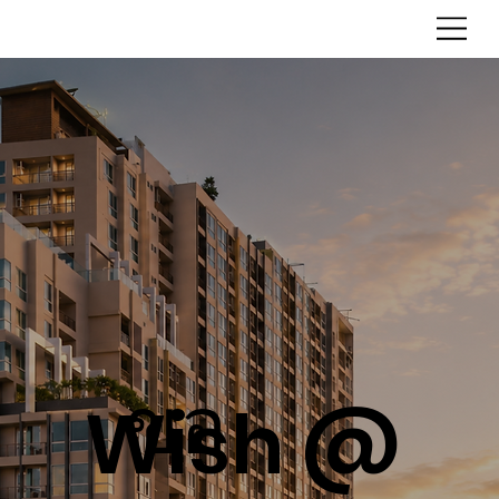
ขอ
Wish @