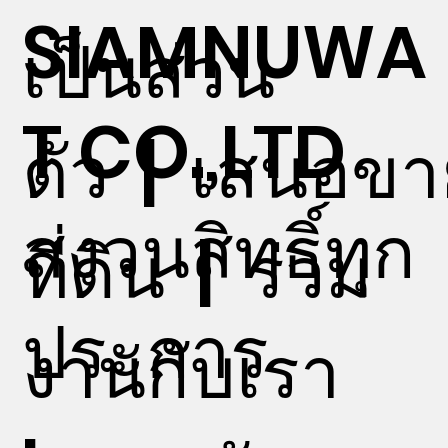
SIAMNUWA
เป็นส่วน
T CO.,LTD
ตัว
|
เสนอขา
สงวนสิทธิ์ทุก
ที่ดิน
|
ร่วม
ประการ
งานกับเรา