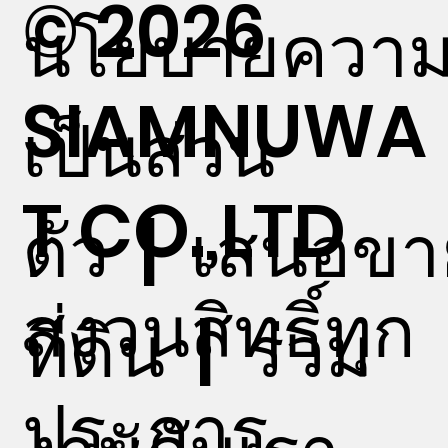
© 2026
นโยบายควา
SIAMNUWA
เป็นส่วน
T CO.,LTD
ตัว
|
เสนอขา
สงวนสิทธิ์ทุก
ที่ดิน
|
ร่วม
ประการ