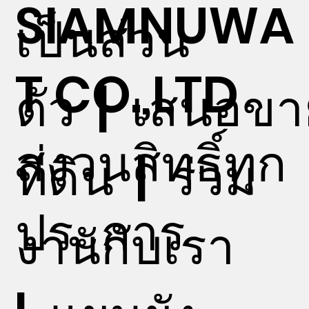
SIAMNUWA
เป็นส่วน
T CO.,LTD
ตัว
|
เสนอขา
สงวนสิทธิ์ทุก
ที่ดิน
|
ร่วม
ประการ
งานกับเรา