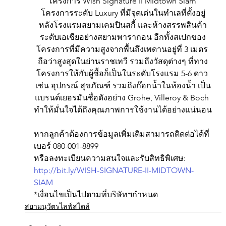
โครงการ Wish Signature II Midtown Siam 
โครงการระดับ Luxury ที่มีจุดเด่นในทำเลที่ตั้งอยู่
หลังโรงแรมสยามเคมปินสกี้ และห้างสรรพสินค้า
ระดับเอเชียอย่างสยามพารากอน อีกทั้งสเปกของ
โครงการที่มีความสูงจากพื้นถึงเพดานอยู่ที่ 3 เมตร 
ถือว่าสูงสุดในย่านราชเทวี รวมถึงวัสดุต่างๆ ที่ทาง
โครงการให้กับผู้ซื้อก็เป็นในระดับโรงแรม 5-6 ดาว 
เช่น อุปกรณ์ สุขภัณฑ์ รวมถึงก๊อกน้ำในห้องน้ำ เป็น
แบรนด์เยอรมันชื่อดังอย่าง Grohe, Villeroy & Boch 
ทำให้มั่นใจได้ถึงคุณภาพการใช้งานได้อย่างแน่นอน
หากลูกค้าต้องการข้อมูลเพิ่มเติมสามารถติดต่อได้ที่
เบอร์ 080-001-8899
หรือลงทะเบียนความสนใจและรับสิทธิพิเศษ: 
http://bit.ly/WISH-SIGNATURE-II-MIDTOWN-
SIAM
*เงื่อนไขเป็นไปตามที่บริษัทฯกำหนด
สยามนุวัตรไลฟ์สไตล์