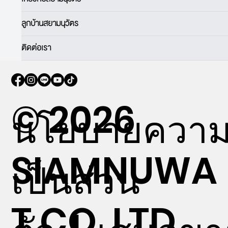
ลูกบ้านสยามนุวัตร
ติดต่อเรา
© 2026
นโยบายควา
SIAMNUWA
เป็นส่วน
T CO.,LTD