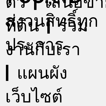
ตัว
|
เสนอขา
สงวนสิทธิ์ทุก
ที่ดิน
|
ร่วม
ประการ
งานกับเรา
|
แผนผัง
เว็บไซต์