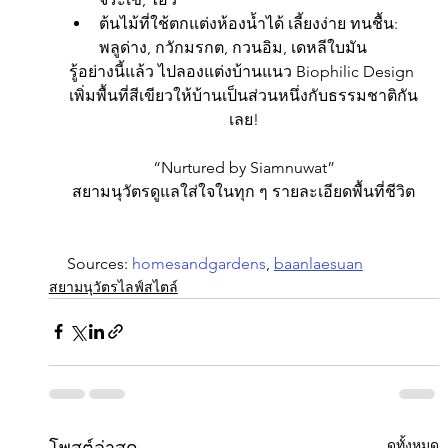
ต้นไม้ที่ใช้ตกแต่งห้องน้ำได้ เลี้ยงง่าย ทนชื้น: 
พลูด่าง, กวักมรกต, กวนอิม, เดหลีใบมัน
รู้อย่างนี้แล้ว ไปลองแต่งบ้านแนว Biophilic Design 
เพิ่มพื้นที่สีเขียวให้บ้านเป็นส่วนหนึ่งกับธรรมชาติกัน
เลย!
“Nurtured by Siamnuwat”
สยามนุวัตรดูแลใส่ใจในทุก ๆ รายละเอียดพื้นที่ชีวิต
Sources: 
homesandgardens
, 
baanlaesuan
สยามนุวัตรไลฟ์สไตล์
ดูทั้งหมด
โพสต์ล่าสุด