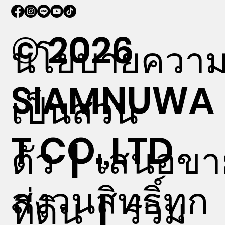
© 2026
นโยบายควา
SIAMNUWA
เป็นส่วน
T CO.,LTD
ตัว
|
เสนอขา
สงวนสิทธิ์ทุก
ที่ดิน
|
ร่วม