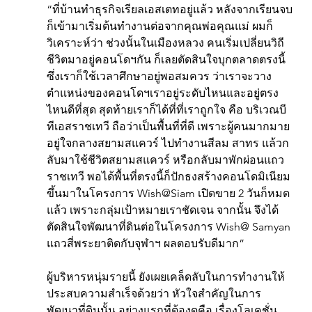
“ที่บ้านทำธุรกิจเรียลเอสเตทอยู่แล้ว หลังจากเรียนจบ
ก็เข้ามาเริ่มต้นทำงานต่อจากคุณพ่อคุณแม่ ผมก็
วิเคราะห์ว่า ช่วงนั้นในเมืองหลวง คนเริ่มเปลี่ยนวิถี
ชีวิตมาอยู่คอนโดฯกัน ก็เลยตัดสินใจบุกตลาดตรงนี้ 
ซึ่งเราก็ใช้เวลาศึกษาอยู่พอสมควร ว่าเราจะวาง
ตำแหน่งของคอนโดฯเราอยู่ระดับไหนและอยู่ตรง
ไหนดีที่สุด สุดท้ายเราก็ได้ที่ที่เราถูกใจ คือ บริเวณบี
ทีเอสราชเทวี ถือว่าเป็นพื้นที่ที่ดี เพราะผู้คนมากมาย
อยู่ใจกลางสยามสแควร์ ไปทำงานสีลม สาทร แล้วก
ลับมาใช้ชีวิตสยามสแควร์ หรือกลับมาพักผ่อนแถว
ราชเทวี พอได้พื้นที่ตรงนี้ก็ปักธงสร้างคอนโดมิเนียม
ขึ้นมาในโครงการ Wish@Siam เปิดขาย 2 วันก็หมด
แล้ว เพราะกลุ่มเป้าหมายเราชัดเจน จากนั้น จึงได้
ตัดสินใจพัฒนาที่ดินต่อในโครงการ Wish@ Samyan 
แถวสี่พระยาติดกับจุฬาฯ ผลตอบรับดีมาก”
ผู้บริหารหนุ่มรายนี้ ยังเผยเคล็ดลับในการทำงานให้
ประสบความสำเร็จด้วยว่า หัวใจสำคัญในการ
พัฒนาที่ดินนั้น อย่างแรกที่ต้องดูคือ เรื่องโลเคชั่น 