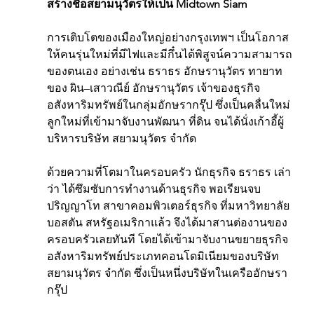
สร้างชื่อสยามนุวัตรให้เป็น Midtown Siam
การเติบโตของเมืองใหญ่อย่างกรุงเทพฯ เป็นโอกาส
ให้คนรุ่นใหม่ที่มีไฟและมีกึ๋นได้พิสูจน์ความสามารถ
ของตนเอง อย่างเช่น ธราธร อักษรานุวัตร ทายาท
ของ ผิน–เสาวณีย์ อักษรานุวัตร เจ้าของธุรกิจ
อสังหาริมทรัพย์ในกลุ่มอักษรากรุ๊ป ซึ่งเป็นคลื่นใหม่
ลูกใหม่ที่เข้ามาจับงานพัฒนา ที่ดิน จนได้นั่งเก้าอี้ผู้
บริหารบริษัท สยามนุวัตร จำกัด
ด้วยความที่โตมาในครอบครัว นักธุรกิจ ธราธร เล่า
ว่า ได้ซึมซับการทำงานด้านธุรกิจ พอเรียนจบ
ปริญญาโท สาขาคอมพิวเตอร์ธุรกิจ ที่มหาวิทยาลัย
บอสตัน สหรัฐอเมริกาแล้ว จึงได้มาสานต่องานของ
ครอบครัวเลยทันที โดยได้เข้ามาจับงานขยายธุรกิจ
อสังหาริมทรัพย์ประเภทคอนโดมิเนียมของบริษัท
สยามนุวัตร จำกัด ซึ่งเป็นหนึ่งบริษัทในเครืออักษรา
กรุ๊ป