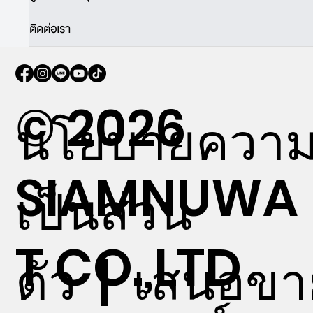
ติดต่อเรา
© 2026
นโยบายควา
SIAMNUWA
เป็นส่วน
T CO.,LTD
ตัว
|
เสนอขา