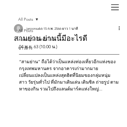
All Posts
jaroonsak6
15 ก.พ. 2566
ยาว 1 นาที
All Posts
สามย่าน ย่านนี้มีอะไรดี
สยามนุวัตรไลฟ์สไตล์
04 พ.ย. 63 (10.00 น.)
ข่าวสาร
“สามย่าน” ถือได้ว่าเป็นแหล่งท่องเที่ยวอีกแห่งของ
กรุงเทพมหานคร จากอาคารเก่ามากมาย
เปลี่ยนแปลงเป็นแหล่งสุดฮิตที่นิยมของกลุ่มหนุ่ม
สาว วัยรุ่นทั่วไป ที่มักมาเดินเล่น เดินชิล ถ่ายรูป ตาม
หาของกิน รวมไปถึงแลนด์มาร์คแห่งใหญ่...