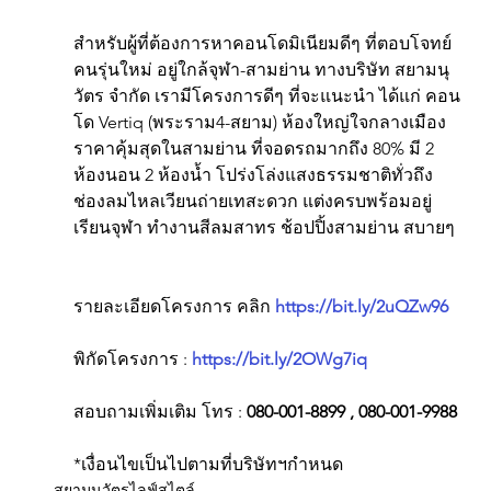
สำหรับผู้ที่ต้องการหาคอนโดมิเนียมดีๆ ที่ตอบโจทย์
คนรุ่นใหม่ อยู่ใกล้จุฬา-สามย่าน ทางบริษัท สยามนุ
วัตร จำกัด เรามีโครงการดีๆ ที่จะแนะนำ ได้แก่ คอน
โด Vertiq (พระราม4-สยาม) ห้องใหญ่ใจกลางเมือง 
ราคาคุ้มสุดในสามย่าน ที่จอดรถมากถึง 80% มี 2 
ห้องนอน 2 ห้องนํ้า โปร่งโล่งแสงธรรมชาติทั่วถึง 
ช่องลมไหลเวียนถ่ายเทสะดวก แต่งครบพร้อมอยู่ 
เรียนจุฬา ทำงานสีลมสาทร ช้อปปิ้งสามย่าน สบายๆ
รายละเอียดโครงการ คลิก 
https://bit.ly/2uQZw96
พิกัดโครงการ : 
https://bit.ly/2OWg7iq
สอบถามเพิ่มเติม โทร : 
080-001-8899 , 080-001-9988
*เงื่อนไขเป็นไปตามที่บริษัทฯกำหนด
สยามนุวัตรไลฟ์สไตล์