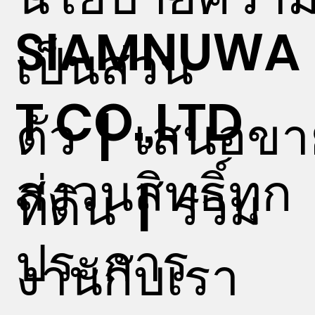
SIAMNUWA
เป็นส่วน
T CO.,LTD
ตัว
|
เสนอขา
สงวนสิทธิ์ทุก
ที่ดิน
|
ร่วม
ประการ
งานกับเรา