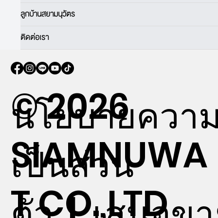
ลูกบ้านสยามนุวัตร
ติดต่อเรา
© 2026
นโยบายควา
SIAMNUWA
เป็นส่วน
T CO.,LTD
ตัว
|
เสนอขา