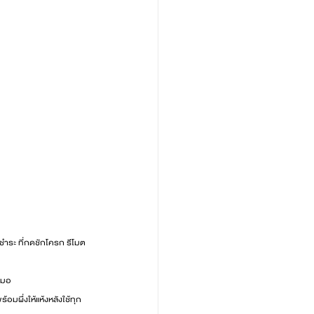
ยชำระ ที่กดชักโครก รีโมต
เสมอ
มผึ่งให้แห้งหลังใช้ทุก