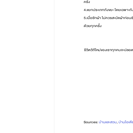
ครั้ง
4.แยกประเภทถังขยะ โดยเฉพาะถังข
5.เมื่อซักผ้า ไม่ควรสะบัดผ้าก่อ
ด้วยทุกครั้ง
ชีวิตวิถีใหม่ของเราทุกคนจะปลอดภ
Sources: 
บ้านและสวน
, 
บ้านไอเดี