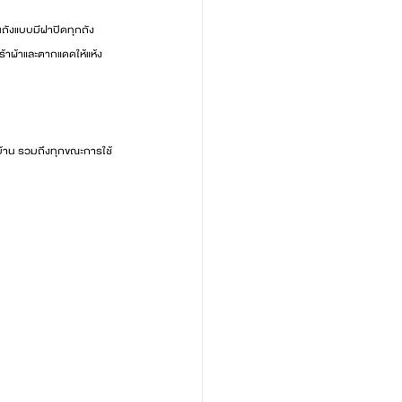
นถังแบบมีฝาปิดทุกถัง
ร้าผ้าและตากแดดให้แห้ง
นบ้าน รวมถึงทุกขณะการใช้