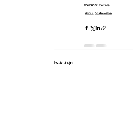
ภาพจาก: Pexels
สยามนุวัตรไลฟ์สไตล์
โพสต์ล่าสุด