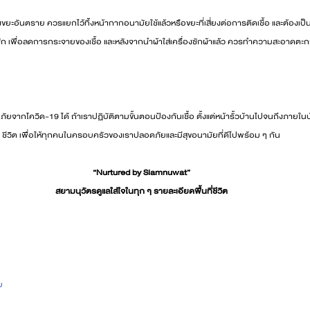
ยะอันตราย ควรแยกไว้ทิ้งหน้ากากอนามัยใช้แล้วหรือขยะที่เสี่ยงต่อการติดเชื้อ และต้องเป็
นซัก เพื่อลดการกระจายของเชื้อ และหลังจากนำผ้าใส่เครื่องซักผ้าแล้ว ควรทำความสะอาดตะก
ัยจากโควิด-19 ได้ ถ้าเราปฏิบัติตามขั้นตอนป้องกันเชื้อ ตั้งแต่หน้ารั้วบ้านไปจนถึงภายใ
ชีวิต เพื่อให้ทุกคนในครอบครัวของเราปลอดภัยและมีสุขอนามัยที่ดีไปพร้อม ๆ กัน
“Nurtured by Siamnuwat”
สยามนุวัตรดูแลใส่ใจในทุก ๆ รายละเอียดพื้นที่ชีวิต
ย