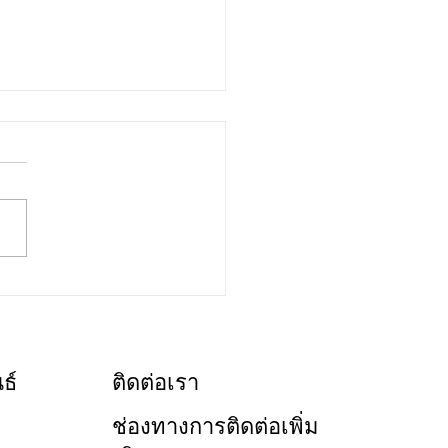
GNATURES เอกลักษณ์สะท้อนตัวตน
่าง ของลูกบ้าน วิช ซิกเนเจอร์ II มิด
 สยาม
ธ์
ติดต่อเรา
ช่องทางการติดต่อเพิ่ม