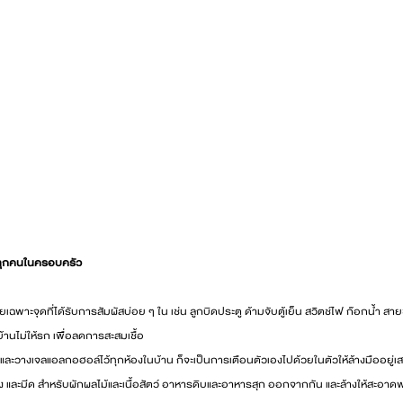
บทุกคนในครอบครัว
พาะจุดที่ได้รับการสัมผัสบ่อย ๆ ใน เช่น ลูกบิดประตู ด้ามจับตู้เย็น สวิตช์ไฟ ก๊อกน้ำ สา
บ้านไม่ให้รก เพื่อลดการสะสมเชื้อ
้ำ และวางเจลแอลกอฮอล์ไว้ทุกห้องในบ้าน ก็จะเป็นการเตือนตัวเองไปด้วยในตัวให้ล้างมืออยู่
และมีด สำหรับผักผลไม้และเนื้อสัตว์ อาหารดิบและอาหารสุก ออกจากกัน และล้างให้สะอาดพร้อ