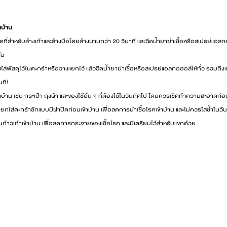
้าบ้าน
ี่สำหรับล้างเท้าและล้างมือโดยล้างนานกว่า 20 วินาที และฉีดน้ำยาฆ่าเชื้อหรือสเปรย์แอลก
้น
ส่งใส่พัสดุไว้ในตะกร้าหรือวางแยกไว้ แล้วฉีดน้ำยาฆ่าเชื้อหรือสเปรย์แอลกอฮอล์ให้ทั่ว รวมถึง
นที!
ข้าบ้าน เช่น กระเป๋า ถุงผ้า และของใช้อื่น ๆ ที่ต้องใช้ในวันถัดไป โดยควรเช็ดทำความสะอาดก่อนเ
แยกใส่ตะกร้าซักแบบมีฝาปิดก่อนเข้าบ้าน เพื่อลดการนำเชื้อโรคเข้าบ้าน และไม่ควรใส่ซ้ำในวั
นก้าวเท้าเข้าบ้าน เพื่อลดการกระจายของเชื้อโรค และมีเตรียมไว้สำหรับแขกด้วย