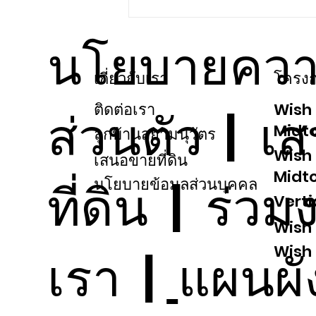
สยามนุวัตร ส่งต่อความสุขปี 2565 ให้กับ
ลูกบ้านคนสำคัญ
นโยบายควา
เกี่ยวกับเรา
โครงก
ติดต่อเรา
Wish 
ส่วนตัว
|
เ
Midt
ลูกบ้านสยามนุวัตร
Wish
เสนอขายที่ดิน
Midt
ที่ดิน
|
ร่วม
นโยบายข้อมูลส่วนบุคคล
Vert
Wish
Wish
เรา
|
แผนผั