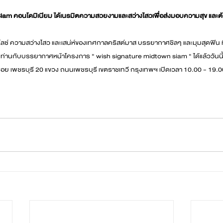
m คอนโดมิเนียม ได้เนรมิตความสวยงามและสว่างไสวเพื่อส่งมอบความสุข และต้อนร
ิไลซ์ ความสว่างไสว และเสน่ห์ของเทศกาลคริสต์มาส บรรยากาศชิลๆ และมุมสุดฟิน ท
ท่านกับบรรยากาศหน้าโครงการ " wish signature midtown siam " ได้แล้ววันนี
อย เพชรบุรี 20 แขวง ถนนเพชรบุรี เขตราชเทวี กรุงเทพฯ เปิดเวลา 10.00 - 19.0