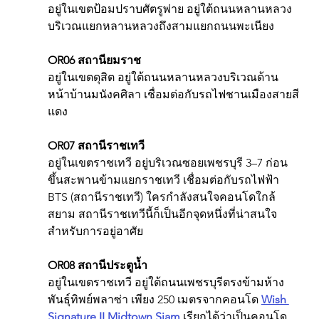
อยู่ในเขตป้อมปราบศัตรูพ่าย อยู่ใต้ถนนหลานหลวง 
บริเวณแยกหลานหลวงถึงสามแยกถนนพะเนียง
OR06 สถานียมราช
อยู่ในเขตดุสิต อยู่ใต้ถนนหลานหลวงบริเวณด้าน
หน้าบ้านมนังคศิลา เชื่อมต่อกับรถไฟชานเมืองสายสี
แดง
OR07 สถานีราชเทวี
อยู่ในเขตราชเทวี อยู่บริเวณซอยเพชรบุรี 3–7 ก่อน
ขึ้นสะพานข้ามแยกราชเทวี เชื่อมต่อกับรถไฟฟ้า 
BTS (สถานีราชเทวี) ใครกำลังสนใจคอนโดใกล้
สยาม สถานีราชเทวีนี้ก็เป็นอีกจุดหนึ่งที่น่าสนใจ
สำหรับการอยู่อาศัย
OR08 สถานีประตูน้ำ
อยู่ในเขตราชเทวี อยู่ใต้ถนนเพชรบุรีตรงข้ามห้าง
พันธุ์ทิพย์พลาซ่า เพียง 250 เมตรจากคอนโด 
Wish 
Signature II Midtown Siam
 เรียกได้ว่าเป็นคอนโด