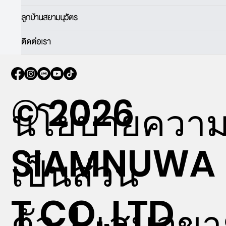
ลูกบ้านสยามนุวัตร
ติดต่อเรา
© 2026
นโยบายควา
SIAMNUWA
เป็นส่วน
T CO.,LTD
ตัว
|
เสนอขา