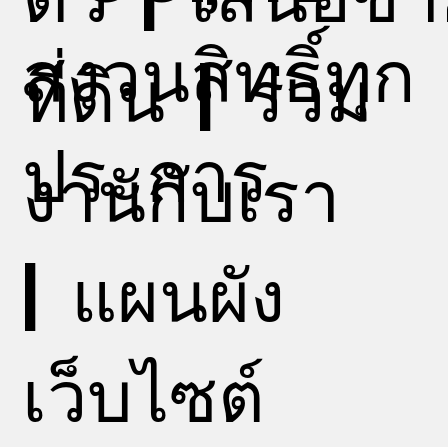
สงวนสิทธิ์ทุก
ที่ดิน
|
ร่วม
ประการ
งานกับเรา
|
แผนผัง
เว็บไซต์