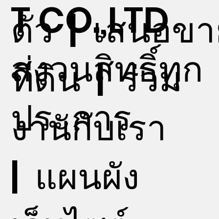
T CO.,LTD
ตัว
|
เสนอขา
สงวนสิทธิ์ทุก
ที่ดิน
|
ร่วม
ประการ
งานกับเรา
|
แผนผัง