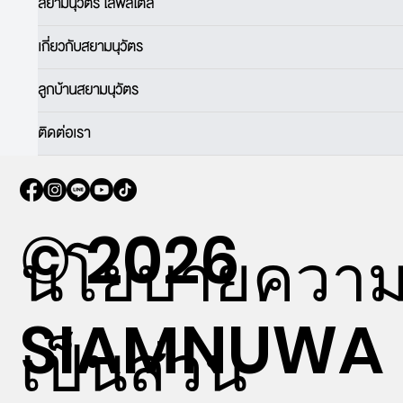
สยามนุวัตร ไลฟ์สไตล์
เกี่ยวกับสยามนุวัตร
ลูกบ้านสยามนุวัตร
ติดต่อเรา
© 2026
นโยบายควา
SIAMNUWA
เป็นส่วน