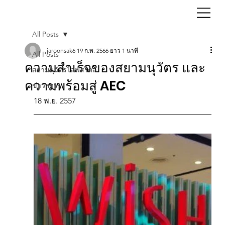
All Posts
jaroonsak6
19 ก.พ. 2566
ยาว 1 นาที
All Posts
ความสำเร็จของสยามนุวัตร และ
สยามนุวัตรไลฟ์สไตล์
ความพร้อมสู่ AEC
ข่าวสาร
18 พ.ย. 2557