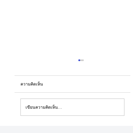
ความคิดเห็น
เขียนความคิดเห็น…
สยามนุวัตร แบ่งปันความสุขให้น้อง ๆ