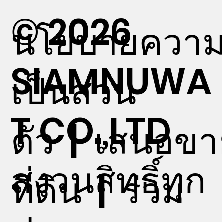
© 2026
นโยบายควา
SIAMNUWA
เป็นส่วน
T CO.,LTD
ตัว
|
เสนอขา
สงวนสิทธิ์ทุก
ที่ดิน
|
ร่วม