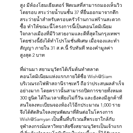
สูง มีห้องโฮมเธียเตอร์ ฟิตเนสที่สามารถมองเห็นวิว
โดยรอบ สระว่ายน้ำบนชั้น 37 ที่ยื่นออกมาจากตึก
สระว่ายน้ำสำหรับครอบครัวร้านกาแฟร้านสะดวก
ซื้อ ทำให้ขณะนี้โครงการนี้เป็นคอนโดมิเนียม
ใจกลางเมืองที่มีวิวสวยงามและดีที่สุดในกรุงเทพฯ 
โดยช่วงนี้ยังได้ทำโปรโมชั่นพิเศษ เมื่อจองและทำ
สัญญา ภายใน 31 ส.ค.นี้ รับทันที ทองคำมูลค่า
สูงสุด 2 บาท
ที่ผ่านมา สยามนุวัตรได้เริ่มต้นทำตลาด
คอนโดมิเนียมแห่งแรกภายใต้ชื่อ Wish@Siam 
บริเวณรถไฟฟ้าสถานีราชเทวี ถือว่าประสบผลสำเร็จ
อย่างมาก โดยคราวนั้นสามารถปิดการขายทั้งหมด 
300 ยูนิต ได้ในเวลาเพียงไม่กี่วัน และยังคงมีลูกค้าที่
สนใจลงทะเบียนจองห้องไว้อีกประมาณ 1,000 ราย 
จึงได้ตัดสินใจลงทุนพัฒนาที่ดินต่อในโครงการ 
Wish@Samyan เป็นพื้นที่บริเวณสี่พระยาใกล้กับ
จุฬาลงกรณ์มหาวิทยาลัยซึ่งสยามนุวัตรเป็นเจ้าแรก