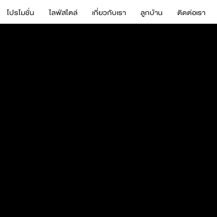
โปรโมชั่น
ไลฟ์สไตล์
เกี่ยวกับเรา
ลูกบ้าน
ติดต่อเรา