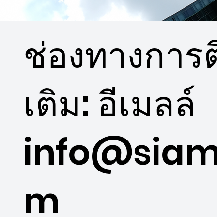
ช่องทางการติ
เติม: อีเมลล์
info@siam
m