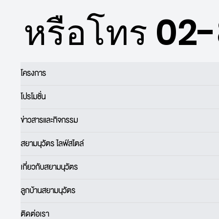
หรือโทร 02
โครงการ
โปรโมชั่น
ข่าวสารและกิจกรรม
สยามนุวัตร ไลฟ์สไตล์
เกี่ยวกับสยามนุวัตร
ลูกบ้านสยามนุวัตร
ติดต่อเรา