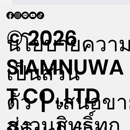
© 2026
นโยบายควา
SIAMNUWA
เป็นส่วน
T CO.,LTD
ตัว
|
เสนอขา
สงวนสิทธิ์ทุก